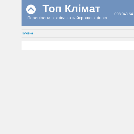
Топ Клімат
098 943 64
Перевірена техніка за найкращою ціною
Головна