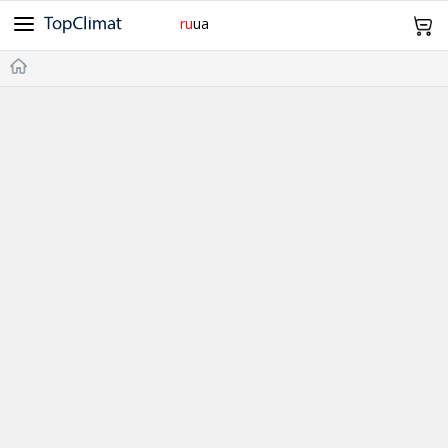
ru
ua
Cooper&Hunter
Midea
Gree
Samsung
Idea
098 943 64 12
Olmo
Samurai
Mitsubishi Heavy
TCL
TKS
Главная
Daiko
SkyLux
Оплата и Доставка
Без инвертора
Инверторные
Обогрев -15°С
-20°С и Ниже
Дизайн
Wi-Fi
Про нас Контакты
20м²
21~25м²
26~35м²
36~50м²
51~70м²
Возврат и обмен
0
Корзина