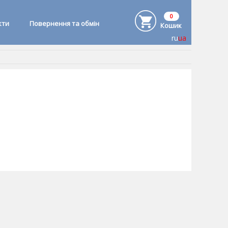
0
кти
Повернення та обмін
Кошик
ru
ua