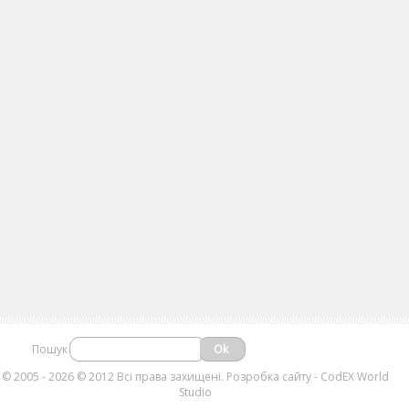
Пошук
©
2005 - 2026 © 2012 Всі права захищені.
Розробка сайту
- CodEX World
Studio