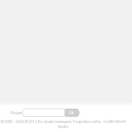
Пошук
©
2005 - 2026 © 2012 Всі права захищені.
Розробка сайту
- CodEX World
Studio