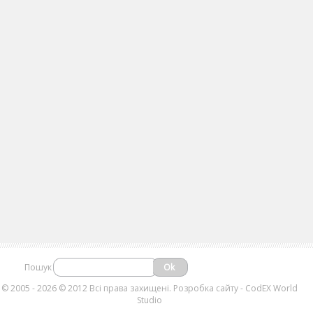
Пошук
©
2005 - 2026 © 2012 Всі права захищені.
Розробка сайту
- CodEX World
Studio