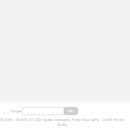
Пошук
©
2005 - 2026 © 2012 Всі права захищені.
Розробка сайту
- CodEX World
Studio