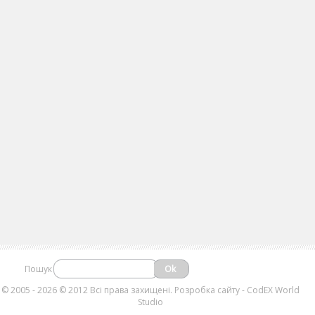
Пошук
©
2005 - 2026 © 2012 Всі права захищені.
Розробка сайту
- CodEX World
Studio