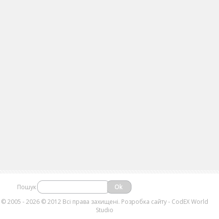
Пошук
©
2005 - 2026 © 2012 Всі права захищені.
Розробка сайту
- CodEX World
Studio