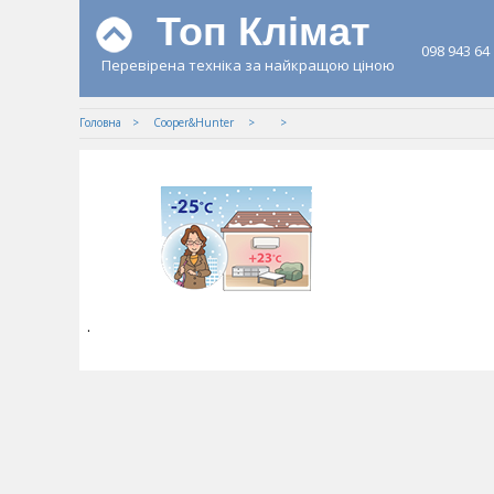
Топ Клімат
098 943 64
Перевірена техніка за найкращою ціною
Головна
Cooper&Hunter
.