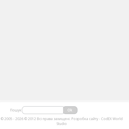
Пошук
©
2005 - 2026 © 2012 Всі права захищені.
Розробка сайту
- CodEX World
Studio