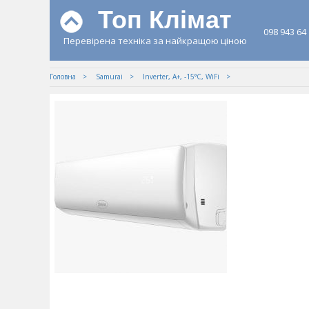
Топ Клімат
098 943 64
Перевірена техніка за найкращою ціною
Головна
Samurai
Inverter, A+, -15°С, WiFi