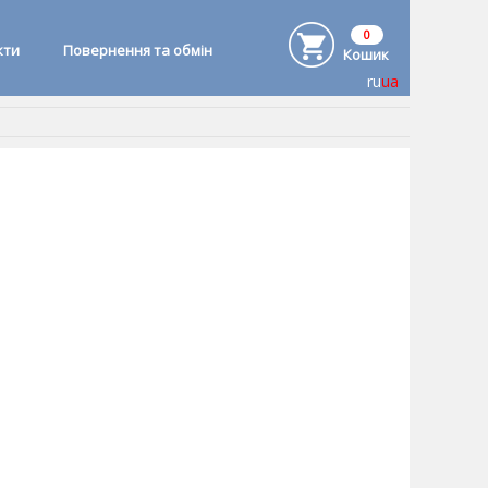
0
кти
Повернення та обмін
Кошик
ru
ua