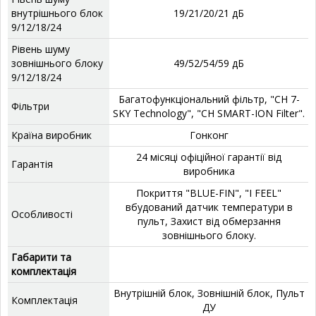
внутрішнього блок
19/21/20/21 дБ
9/12/18/24
Рівень шуму
зовнішнього блоку
49/52/54/59 дБ
9/12/18/24
Багатофункціональний фільтр, "CH 7-
Фільтри
SKY Technology", "CH SMART-ION Filter".
Країна виробник
Гонконг
24 місяці офіційної гарантії від
Гарантія
виробника
Покриття "BLUE-FIN", "I FEEL"
вбудований датчик температури в
Особливості
пульт, Захист від обмерзання
зовнішнього блоку.
Габарити та
комплектація
Внутрішній блок, Зовнішній блок, Пульт
Комплектація
ДУ