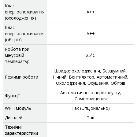
Клас
енергоспоживання
А++
(охолодження)
Клас
енергоспоживання
А++
(обігрів)
Робота при
мінусовій
-25°C
температурі
‎Швидке охолодження, Безшумний,
Режими роботи
Нічний, Вентилятор, Автоматичний,
Охолодження, Осушення, Обігрів
‎Автоматичного перезапуску,
Функції
Самоочищення
Wi-Fi модуль
Так (Опціонально)
Дисплей
‎Так
Технічні
характеристики