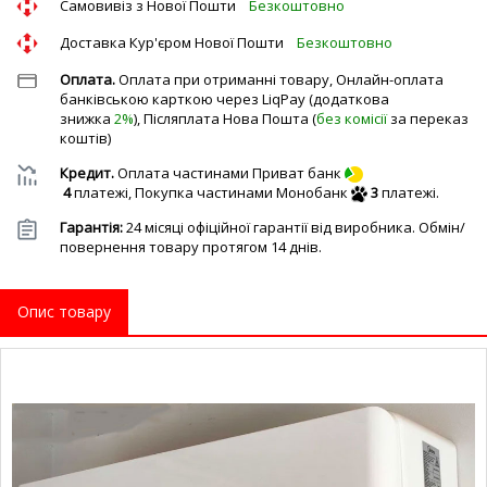
Cамовивіз з Нової Пошти
Безкоштовно
Доставка Кур'єром Нової Пошти
Безкоштовно
Оплата.
Оплата при отриманні товару, Онлайн-оплата
банківською карткою через LiqPay (додаткова
знижка
2%
), Післяплата Нова Пошта (
без комісії
за переказ
коштів)
Кредит.
Оплата частинами Приват банк
4
платежі,
Покупка частинами Монобанк
3
платежі.
Гарантія:
24 місяці офіційної гарантії від виробника. Обмін/
повернення товару протягом 14 днів.
Опис товару