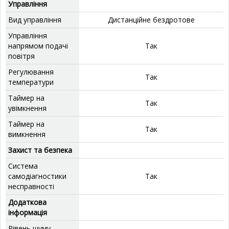
Управління
Вид управління
Дистанційне бездротове
Управління
напрямом подачі
Так
повітря
Регулювання
Так
температури
Таймер на
Так
увімкнення
Таймер на
Так
вимкнення
Захист та безпека
Система
самодіагностики
Так
несправності
Додаткова
інформація
Рівень шуму