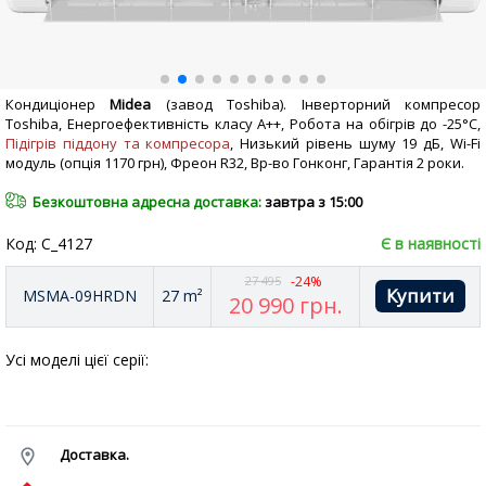
Кондиціонер
Midea
(завод
Toshiba)
. Інверторний компресор
Toshiba, Енергоефективність класу А++, Робота на обігрів до -25°С,
Підігрів піддону та компресора
, Низький рівень шуму 19 дБ, Wi-Fi
модуль (опція 1170 грн), Фреон R32, Вр-во Гонконг, Гарантія 2 роки.
Безкоштовна адресна доставка:
завтра з 15:00
Код: C_4127
Є в наявності
27 495
-24%
MSMA-09HRDN
27 m²
20 990
грн.
Усі моделі цієї серії:
Доставка.