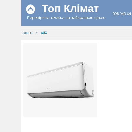
Топ Клімат
098 943 64
Перевірена техніка за найкращою ціною
Головна
AUX