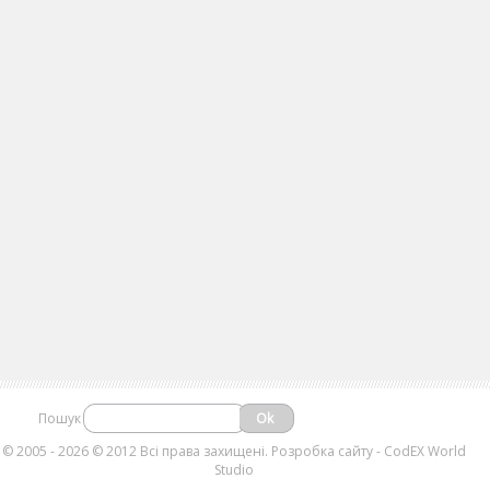
Пошук
©
2005 - 2026 © 2012 Всі права захищені.
Розробка сайту
- CodEX World
Studio