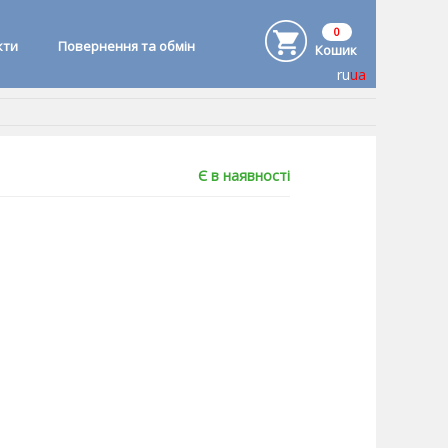
0
кти
Повернення та обмін
Кошик
ru
ua
Є в наявності