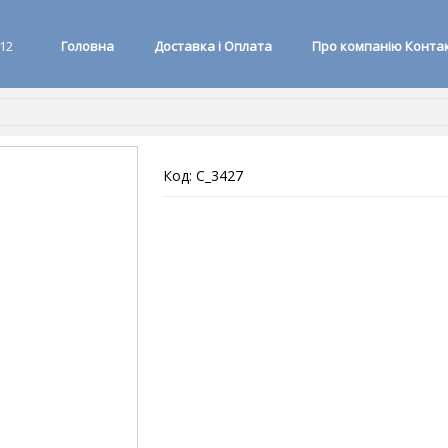
 12
Головна
Доставка і Оплата
Про компанію Конта
Код: C_3427