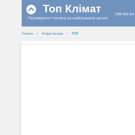
Топ Клімат
098 943 64
Перевірена техніка за найкращою ціною
Головна
Инфор Банера
ТОП