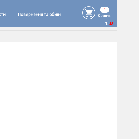
0
кти
Повернення та обмін
Кошик
ru
ua