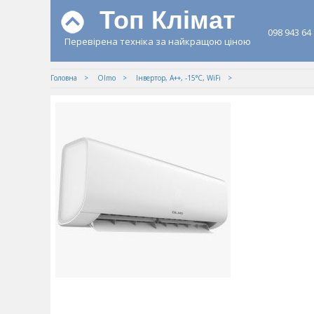
Топ Клімат
098 943 64
Перевірена техніка за найкращою ціною
Головна
Olmo
Iнвертор, А++, -15°С, WiFi