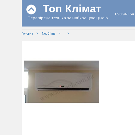
Топ Клімат
098 943 64
Перевірена техніка за найкращою ціною
Головна
NeoClima