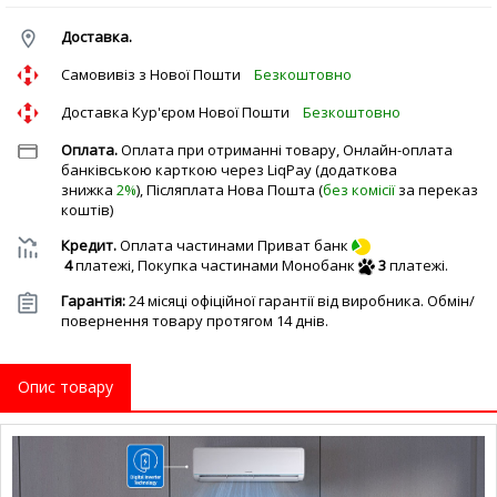
Доставка.
Cамовивіз з Нової Пошти
Безкоштовно
Доставка Кур'єром Нової Пошти
Безкоштовно
Оплата.
Оплата при отриманні товару, Онлайн-оплата
банківською карткою через LiqPay (додаткова
знижка
2%
), Післяплата Нова Пошта (
без комісії
за переказ
коштів)
Кредит.
Оплата частинами Приват банк
4
платежі,
Покупка частинами Монобанк
3
платежі.
Гарантія:
24 місяці офіційної гарантії від виробника. Обмін/
повернення товару протягом 14 днів.
Опис товару