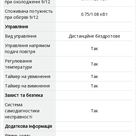
при охолодженні 9/12
Споживана потужність
0.75/1.08 кВт
при обігріві 9/12
Управління
Вид управління
Дистанційне бездротове
Управління напрямом
Так
подачі повітря
Регулювання
Так
температури
Таймер на увімкнення
Так
Таймер на вимкнення
Так
Захист та безпека
Система
самодіагностики
Так
несправності
Додаткова інформація
Рівень шуму