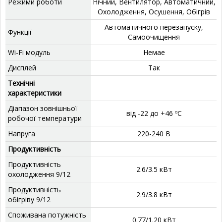
Режими роботи
Нічний, Вентилятор, Автоматичний,
Охолодження, Осушення, Обігрів
‎Автоматичного перезапуску,
Функції
Самоочищення
Wi-Fi модуль
Немае
Дисплей
‎Так
Технічні
характеристики
Діапазон зовнішньої
від -22 до +46 ºС
робочої температури
Напруга
220-240 В
Продуктивність
Продуктивність
2.6/3.5 кВт
охолодження 9/12
Продуктивність
2.9/3.8 кВт
обігріву 9/12
Споживана потужність
0.77/1.20 кВт