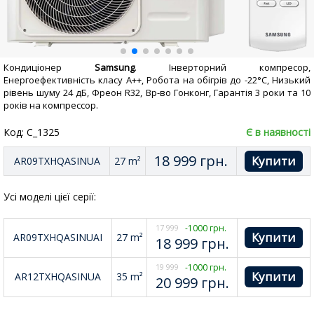
Кондиціонер
Samsung
. Інверторний компресор,
Енергоефективність класу А++, Робота на обігрів до -22°С, Низький
рівень шуму 24 дБ, Фреон R32, Вр-во Гонконг, Гарантія 3 роки та 10
років на компрессор.
Код: C_1325
Є в наявності
18 999
грн.
AR09TXHQASINUA
27 m²
Усі моделі цієї серії:
17 999
-1000 грн.
AR09TXHQASINUAI
27 m²
18 999
грн.
19 999
-1000 грн.
AR12TXHQASINUA
35 m²
20 999
грн.