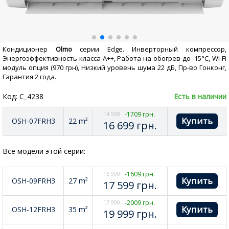
Кондиционер
Olmo
серии
Edge
. Инверторный компрессор,
Энергоэффективность класса А++, Работа на обогрев до -15°С,
Wi-Fi
модуль опция (970 грн), Низкий уровень шума 22 дБ, Пр-во Гонконг,
Гарантия 2 года.
Код: C_4238
Есть в наличии
14 990
-1709 грн.
OSH-07FRH3
22 m²
16 699
грн.
Все модели этой серии:
15 990
-1609 грн.
OSH-09FRH3
27 m²
17 599
грн.
17 990
-2009 грн.
OSH-12FRH3
35 m²
19 999
грн.