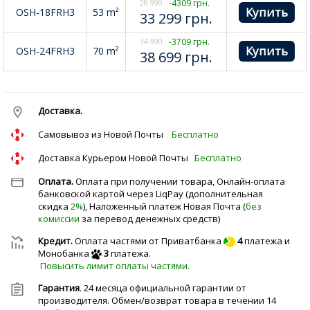
28 990
-4309 грн.
OSH-18FRH3
53 m²
33 299
грн.
34 990
-3709 грн.
OSH-24FRH3
70 m²
38 699
грн.
Доставка.
Cамовывоз из Новой Почты
Бесплатно
Доставка Курьером Новой Почты
Бесплатно
Оплата.
Оплата при получении товара, Онлайн-оплата
банковской картой через LiqPay (дополнительная
скидка
2%
), Наложенный платеж Новая Почта (
без
комиссии
за перевод денежных средств)
Кредит.
Оплата частями от Приватбанка
4
платежа и
Монобанка
3
платежа.
Повысить лимит оплаты частями.
Гарантия
. 24 месяца официальной гарантии от
производителя. Обмен/возврат товара в течении 14