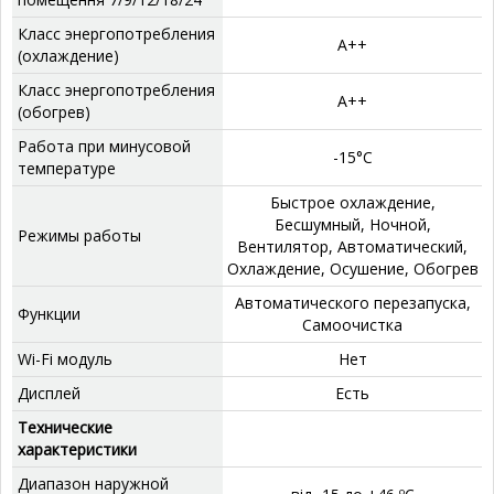
Класс энергопотребления
А++
(охлаждение)
Класс энергопотребления
А++
(обогрев)
Работа при минусовой
‎-15°C
температуре
‎Быстрое охлаждение,
Бесшумный, Ночной,
Режимы работы
Вентилятор, Автоматический,
Охлаждение, Осушение, Обогрев
‎Автоматического перезапуска,
Функции
Самоочистка
Wi-Fi модуль
Нет
Дисплей
‎Есть
Технические
характеристики
Диапазон наружной