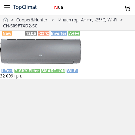
ru
ua
Cooper&Hunter
Инвертор, А+++, -25°С, Wi-Fi
Cooper&Hunter
Midea
Gree
Samsung
Idea
CH-S09FTXD2-SC
098 943 64 12
Olmo
Samurai
Mitsubishi Heavy
TCL
TKS
Главная
Daiko
SkyLux
Оплата и Доставка
Без инвертора
Инверторные
Обогрев -15°С
-20°С и Ниже
Дизайн
Wi-Fi
Про нас Контакты
32 099
грн.
20м²
21~25м²
26~35м²
36~50м²
51~70м²
Возврат и обмен
0
Корзина