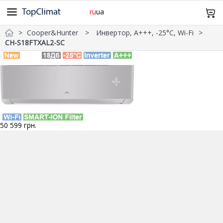
ru
ua
Cooper&Hunter
Инвертор, А+++, -25°С, Wi-Fi
Cooper&Hunter
Midea
Gree
Samsung
Idea
CH-S18FTXAL2-SC
098 943 64 12
Olmo
Samurai
Mitsubishi Heavy
TCL
TKS
Главная
Daiko
SkyLux
Оплата и Доставка
Без инвертора
Инверторные
Обогрев -15°С
-20°С и Ниже
Дизайн
Wi-Fi
Про нас Контакты
50 599
грн.
20м²
21~25м²
26~35м²
36~50м²
51~70м²
Возврат и обмен
0
Корзина