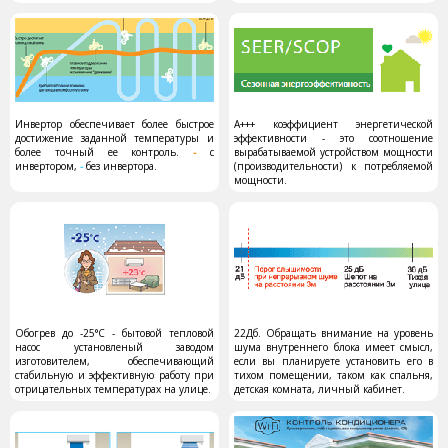
Инвертор обеспечивает более быстрое
A+++ коэффициент энергетической
достижение заданной температуры и
эффективности - это соотношение
более точный ее контроль.
-
с
вырабатываемой устройством мощности
инвертором,
-
без инвертора.
(производительности) к потребляемой
мощности.
Обогрев до -25°С
- бытовой тепловой
22Дб. Обращать внимание на уровень
насос установленый заводом
шума внутреннего блока имеет смысл,
изготовителем, обеспечивающий
если вы планируете установить его в
стабильную и эффективную работу при
тихом помещении, таком как спальня,
отрицательных температурах на улице.
детская комната, личный кабинет.