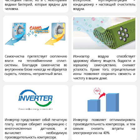
частицами пыли, но и с некоторыми
аллергенов. Мултифильтрация =
видами бактерий, которые вредны для
кондиционер + настоящий очиститель
человека.
воздуха.
Самоочистка препятствует скоплению
Ионизатор воздуха способствует
влаги на теплообменнике сплит-
здоровому обмену веществ, бодрости и
системы. Благодаря самоочистке во
хорошему самочувствию, снимает
внутреннем блоке никогда не образуется
усталость. Кроме того, отрицательные
сырость, плесень, неприятный запах.
ионы позволяют сохранять свежесть и
чистоту в вашем доме.
Инвертор представляет собой печатную
Инвертор
позволяет оптимизировать
плату, которая собирает информацию с
производительность компрессора, и тем
многочисленных датчиков, и
самым снизить затраты на
вычисляет необходимую
электроэнергию на 40%.
производительность компрессора.