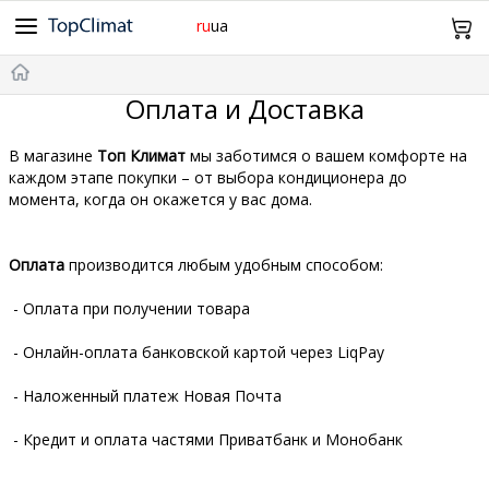
ru
ua
Cooper&Hunter
Midea
Gree
Samsung
Idea
098 943 64 12
Оплата и Доставка
Olmo
Samurai
Mitsubishi Heavy
TCL
TKS
Главная
В магазине
Топ Климат
мы заботимся о вашем комфорте на
Daiko
SkyLux
каждом этапе покупки – от выбора кондиционера до
Оплата и Доставка
момента, когда он окажется у вас дома.
Без инвертора
Инверторные
Обогрев -15°С
-20°С и Ниже
Дизайн
Wi-Fi
Про нас Контакты
Оплата
производится любым удобным способом:
20м²
21~25м²
26~35м²
36~50м²
51~70м²
Возврат и обмен
- Оплата при получении товара
0
- Онлайн-оплата банковской картой через LiqPay
Корзина
- Наложенный платеж Новая Почта
- Кредит и оплата частями Приватбанк и Монобанк