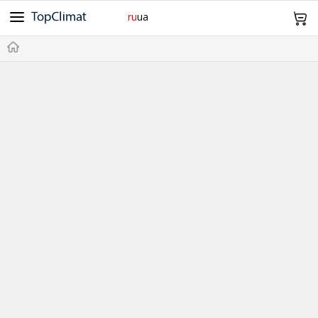
ru
ua
Cooper&Hunter
Midea
Gree
Samsung
Idea
098 943 64 12
Olmo
Samurai
Mitsubishi Heavy
TCL
TKS
Главная
Daiko
SkyLux
Оплата и Доставка
Без инвертора
Инверторные
Обогрев -15°С
-20°С и Ниже
Дизайн
Wi-Fi
Про нас Контакты
20м²
21~25м²
26~35м²
36~50м²
51~70м²
Возврат и обмен
0
Корзина