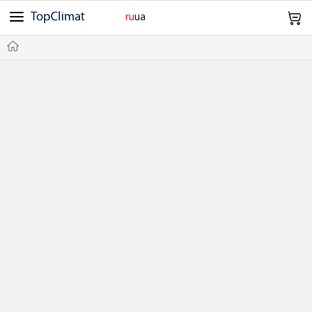
ru
ua
Cooper&Hunter
Midea
Gree
Samsung
Idea
098 943 64 12
Olmo
Samurai
Mitsubishi Heavy
TCL
TKS
Главная
Daiko
SkyLux
Оплата и Доставка
Без инвертора
Инверторные
Обогрев -15°С
-20°С и Ниже
Дизайн
Wi-Fi
Про нас Контакты
20м²
21~25м²
26~35м²
36~50м²
51~70м²
Возврат и обмен
0
Корзина