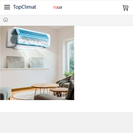
ru
ua
Cooper&Hunter
Midea
Gree
Samsung
Idea
098 943 64 12
Olmo
Samurai
Mitsubishi Heavy
TCL
TKS
Главная
Daiko
SkyLux
Оплата и Доставка
Без инвертора
Инверторные
Обогрев -15°С
-20°С и Ниже
Дизайн
Wi-Fi
Про нас Контакты
20м²
21~25м²
26~35м²
36~50м²
51~70м²
Возврат и обмен
0
Корзина