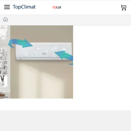
ru
ua
Cooper&Hunter
Midea
Gree
Samsung
Idea
098 943 64 12
Olmo
Samurai
Mitsubishi Heavy
TCL
TKS
Главная
Daiko
SkyLux
Оплата и Доставка
Без инвертора
Инверторные
Обогрев -15°С
-20°С и Ниже
Дизайн
Wi-Fi
Про нас Контакты
20м²
21~25м²
26~35м²
36~50м²
51~70м²
Возврат и обмен
0
Корзина