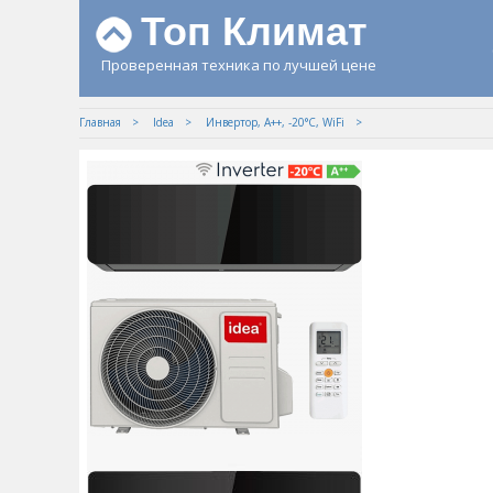
Топ Климат
Проверенная техника по лучшей цене
Главная
Idea
Инвертор, A++, -20°С, WiFi