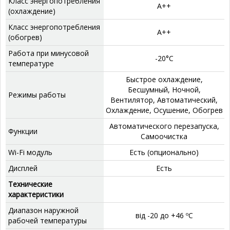
Класс энергопотребления
А++
(охлаждение)
Класс энергопотребления
А++
(обогрев)
Работа при минусовой
‎-20°C
температуре
‎Быстрое охлаждение,
Бесшумный, Ночной,
Режимы работы
Вентилятор, Автоматический,
Охлаждение, Осушение, Обогрев
‎Автоматического перезапуска,
Функции
Самоочистка
Wi-Fi модуль
Есть (опционально)
Дисплей
‎Есть
Технические
характеристики
Диапазон наружной
від -20 до +46 ºС
рабочей температуры