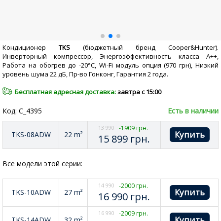
Кондиционер
TKS
(бюджетный бренд Сooper&Hunter).
Инверторный компрессор, Энергоэффективность класса А++,
Работа на обогрев до -20°С, Wi-Fi модуль опция (970 грн), Низкий
уровень шума 22 дБ, Пр-во Гонконг, Гарантия 2 года.
Бесплатная адресная доставка:
завтра с 15:00
Код: C_4395
Есть в наличии
13 990
-1909 грн.
TKS-08ADW
22 m²
15 899
грн.
Все модели этой серии:
14 990
-2000 грн.
TKS-10ADW
27 m²
16 990
грн.
16 990
-2009 грн.
TKS-14ADW
32 m²