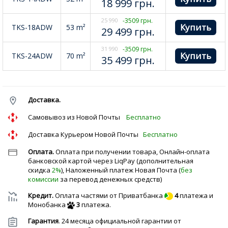
18 999
грн.
25 990
-3509 грн.
TKS-18ADW
53 m²
29 499
грн.
31 990
-3509 грн.
TKS-24ADW
70 m²
35 499
грн.
Доставка.
Cамовывоз из Новой Почты
Бесплатно
Доставка Курьером Новой Почты
Бесплатно
Оплата.
Оплата при получении товара, Онлайн-оплата
банковской картой через LiqPay (дополнительная
скидка
2%
), Наложенный платеж Новая Почта (
без
комиссии
за перевод денежных средств)
Кредит.
Оплата частями от Приватбанка
4
платежа и
Монобанка
3
платежа.
Гарантия
. 24 месяца официальной гарантии от