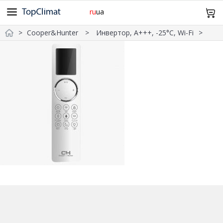
ru
ua
Cooper&Hunter
Инвертор, А+++, -25°С, Wi-Fi
Cooper&Hunter
Midea
Gree
Samsung
Idea
098 943 64 12
Olmo
Samurai
Mitsubishi Heavy
TCL
TKS
Главная
Daiko
SkyLux
Оплата и Доставка
Без инвертора
Инверторные
Обогрев -15°С
-20°С и Ниже
Дизайн
Wi-Fi
Про нас Контакты
20м²
21~25м²
26~35м²
36~50м²
51~70м²
Возврат и обмен
0
Корзина