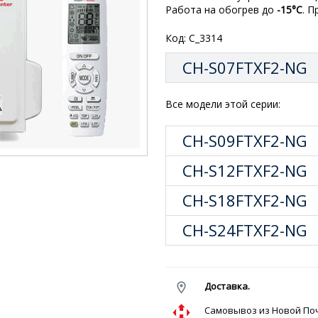
Работа на обогрев до
-15°С
. П
Код: C_3314
CH-S07FTXF2-NG
Все модели этой серии:
CH-S09FTXF2-NG
CH-S12FTXF2-NG
CH-S18FTXF2-NG
CH-S24FTXF2-NG
Доставка.
Cамовывоз из Новой 