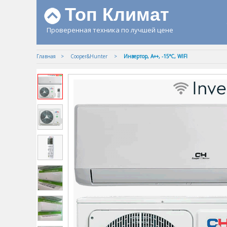
Топ Климат
Проверенная техника по лучшей цене
Главная
Cooper&Hunter
Инвертор, А++, -15°С, WIFI