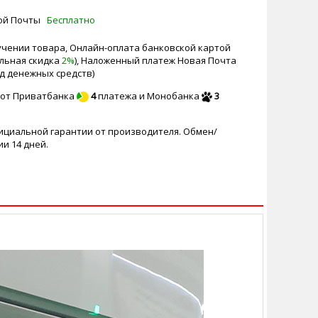
вой Почты
Бесплатно
чении товара, Онлайн-оплата банковской картой
ельная скидка
2%
), Наложенный платеж Новая Почта
д денежных средств)
 от Приватбанка
4
платежа и Монобанка
3
фициальной гарантии от производителя. Обмен/
и 14 дней.