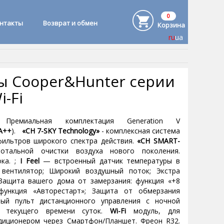
0
онтакты
Возврат и обмен
Корзина
ru
ua
 Cooper&Hunter серии
Wi-Fi
 Премиальная комплектация Generation V
А++
).
«CH 7-SKY Technology»
- комплексная система
фильтров широкого спектра действия.
«CH SMART-
тальной очистки воздуха нового поколения.
ка. ;
I Feel
— встроенный датчик температуры в
 вентилятор; Широкий воздушный поток; Экстра
 Защита вашего дома от замерзания: функция «+8
 функция «Авторестарт»; Защита oт обмерзания
ный пульт дистанционного управления с ночной
е текущего времени суток.
Wi-Fi
модуль, для
диционером через Смартфон/Планшет. Фреон R32.