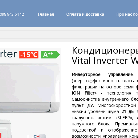
098 943 64 12
Главная
Оплата и Доставка
Про нас К
Кондиционеры
Vital Inverter 
Инверторное управление
.
(энергоэффективность класса
фильтрации на основе семи 
ION Filter»
- технология то
Самоочистка внутреннего бло
пульт ДУ. Многоскоростной
низкий уровень шума
21 дБ
.
градусов», режим «SLEEP»,
наружного блока. Премиаль
подсветкой и отображени
возможности управления кон