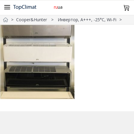
ru
ua
Cooper&Hunter
Инвертор, А+++, -25°С, Wi-Fi
Cooper&Hunter
Midea
Gree
Samsung
Idea
098 943 64 12
Olmo
Samurai
Mitsubishi Heavy
TCL
TKS
Главная
Daiko
SkyLux
Оплата и Доставка
Без инвертора
Инверторные
Обогрев -15°С
-20°С и Ниже
Дизайн
Wi-Fi
Про нас Контакты
20м²
21~25м²
26~35м²
36~50м²
51~70м²
Возврат и обмен
0
Корзина