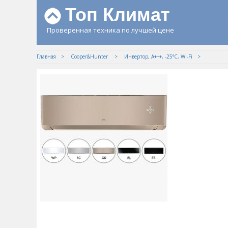
Топ Климат
Проверенная техника по лучшей цене
Главная
Cooper&Hunter
Инвертор, А+++, -25°С, Wi-Fi